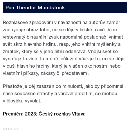
Pan Theodor Mundstock
Rozhlasové zpracování v návaznosti na autorův záměr
zachycuje obraz toho, co se děje v lidské hlavě. Více
vrstevnatý binaurální zvuk napomáhá posluchači vnímat
svět skrz hlavního hrdinu, resp. jeho vnitřní myšlenky a
zmatek, který se v jeho nitru odehrává. Vnější svět se
vynořuje tu více, tu méně, důležité však je to, co se děje
v duši hlavního hrdiny, který je vláčen okolnostmi nebo
vlastními příkazy, zákazy či představami.
Přestože je děj zasazen do minulosti, jako by připomínal i
naše současné strachy a varoval před tím, co mohou
v člověku vyvolat.
Premiéra 2023; Český rozhlas Vltava