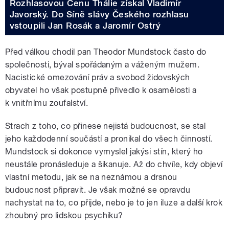
Rozhlasovou Cenu Thálie získal Vladimír
Javorský. Do Síně slávy Českého rozhlasu
vstoupili Jan Rosák a Jaromír Ostrý
Před válkou chodil pan Theodor Mundstock často do
společnosti, býval spořádaným a váženým mužem.
Nacistické omezování práv a svobod židovských
obyvatel ho však postupně přivedlo k osamělosti a
k vnitřnímu zoufalství.
Strach z toho, co přinese nejistá budoucnost, se stal
jeho každodenní součástí a pronikal do všech činností.
Mundstock si dokonce vymyslel jakýsi stín, který ho
neustále pronásleduje a šikanuje. Až do chvíle, kdy objeví
vlastní metodu, jak se na neznámou a drsnou
budoucnost připravit. Je však možné se opravdu
nachystat na to, co přijde, nebo je to jen iluze a další krok
zhoubný pro lidskou psychiku?