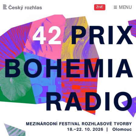
Přejít k hlavnímu obsahu
MENU
ŽIVĚ