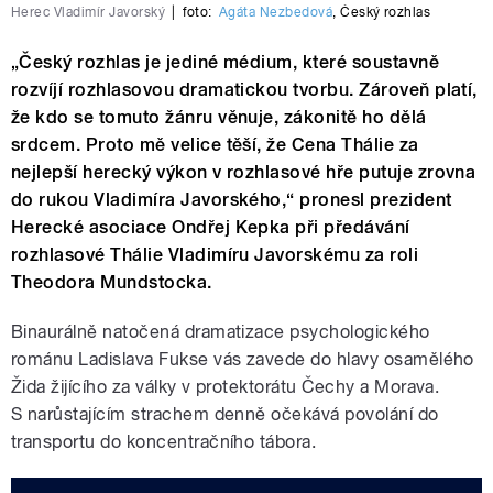
Herec Vladimír Javorský
|
foto:
Agáta Nezbedová
,
Český rozhlas
„Český rozhlas je jediné médium, které soustavně
rozvíjí rozhlasovou dramatickou tvorbu. Zároveň platí,
že kdo se tomuto žánru věnuje, zákonitě ho dělá
srdcem. Proto mě velice těší, že Cena Thálie za
nejlepší herecký výkon v rozhlasové hře putuje zrovna
do rukou Vladimíra Javorského,“ pronesl prezident
Herecké asociace Ondřej Kepka při předávání
rozhlasové Thálie Vladimíru Javorskému za roli
Theodora Mundstocka.
Binaurálně natočená dramatizace psychologického
románu Ladislava Fukse vás zavede do hlavy osamělého
Žida žijícího za války v protektorátu Čechy a Morava.
S narůstajícím strachem denně očekává povolání do
transportu do koncentračního tábora.