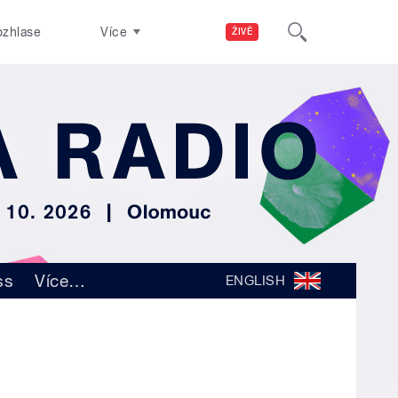
ozhlase
Více
ŽIVĚ
ss
Více
…
ENGLISH