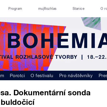
Program
mujRozhlas
Stanice
O r
am
Porotci
O festivalu
Pro návštěvníky
Pre
l psa. Dokumentární sonda
buldočicí