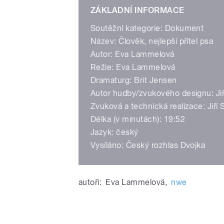
ZÁKLADNÍ INFORMACE
Soutěžní kategorie: Dokument
Název: Člověk, nejlepší přítel psa
Autor: Eva Lammelová
Režie: Eva Lammelová
Dramaturg: Brit Jensen
Autor hudby/zvukového designu: Jiř
Zvuková a technická realizace: Jiří 
Délka (v minutách): 19:52
Jazyk: český
Vysíláno: Český rozhlas Dvojka
autoři:
Eva Lammelová
,
nwe