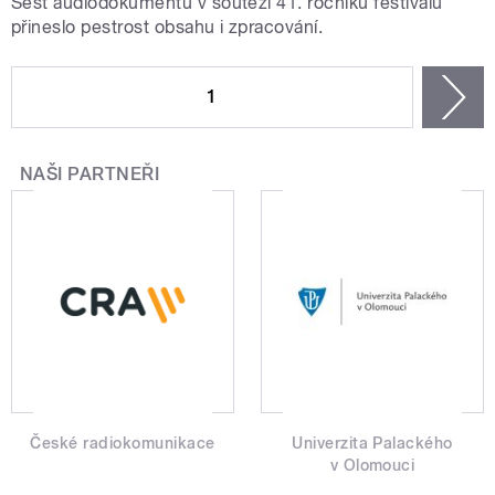
Šest audiodokumentů v soutěži 41. ročníku festivalu
přineslo pestrost obsahu i zpracování.
STRÁNKY
1
n
NAŠI PARTNEŘI
České radiokomunikace
Univerzita Palackého
v Olomouci