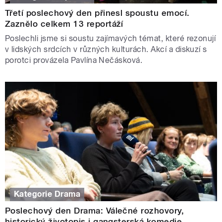
Třetí poslechový den přinesl spoustu emocí.
Zaznělo celkem 13 reportáží
Poslechli jsme si soustu zajímavých témat, které rezonují
v lidských srdcích v různých kulturách. Akcí a diskuzí s
porotci provázela Pavlína Nečásková.
Kategorie Drama
Poslechový den Drama: Válečné rozhovory,
historický životopis i gangsterská komedie