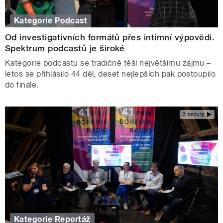
Kategorie Podcast
Od investigativních formátů přes intimní výpovědi.
Spektrum podcastů je široké
Kategorie podcastu se tradičně těší největšímu zájmu –
letos se přihlásilo 44 děl, deset nejlepších pak postoupilo
do finále.
3 minuty
Kategorie Reportáž