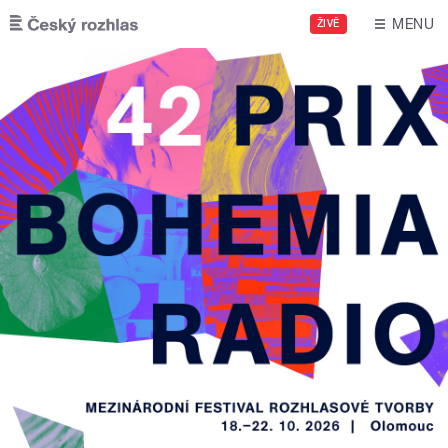
Přejít k hlavnímu obsahu
MENU
ŽIVĚ