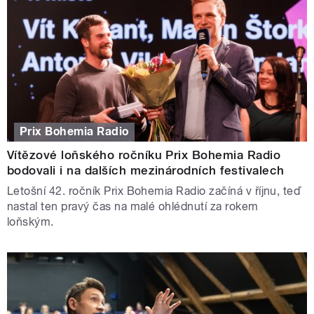
Prix Bohemia Radio
Vítězové loňského ročníku Prix Bohemia Radio
bodovali i na dalších mezinárodních festivalech
Letošní 42. ročník Prix Bohemia Radio začíná v říjnu, teď
nastal ten pravý čas na malé ohlédnutí za rokem
loňským.