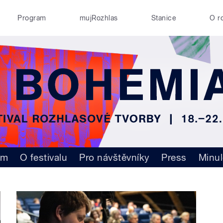
Program
mujRozhlas
Stanice
O r
am
O festivalu
Pro návštěvníky
Press
Minul