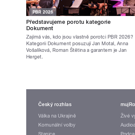
PBR 2026
Představujeme porotu kategorie
Dokument
Zajímá vás, kdo jsou vlastně porotci PBR 2026?
Kategorii Dokument posuzují Jan Motal, Anna
Vošalíková, Roman Štětina a garantem je Jan
Herget.
Český rozhlas
mujRo
Válka na Ukrajině
Živé v
Komunální volby
Audioa
Stanice
Podca