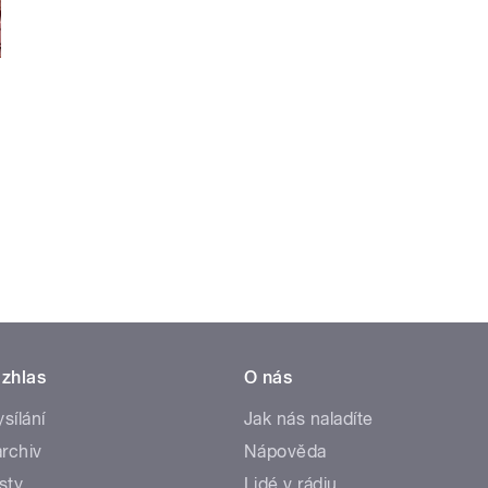
zhlas
O nás
ysílání
Jak nás naladíte
rchiv
Nápověda
sty
Lidé v rádiu