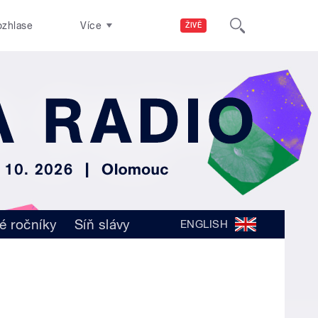
ozhlase
Více
ŽIVĚ
é ročníky
Síň slávy
ENGLISH