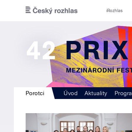
Přejít k hlavnímu obsahu
iRozhlas
Porotci
Úvod
Aktuality
Progr