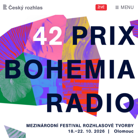
Přejít k hlavnímu obsahu
MENU
ŽIVĚ