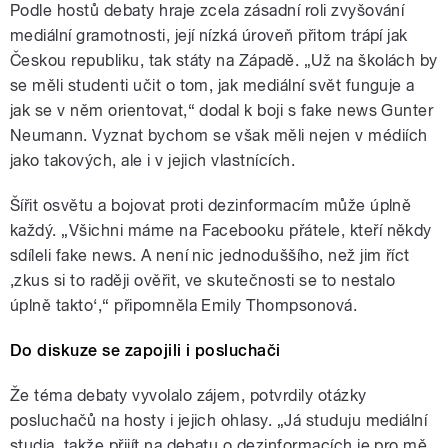
Podle hostů debaty hraje zcela zásadní roli zvyšování
mediální gramotnosti, její nízká úroveň přitom trápí jak
Českou republiku, tak státy na Západě. „Už na školách by
se měli studenti učit o tom, jak mediální svět funguje a
jak se v něm orientovat,“ dodal k boji s fake news Gunter
Neumann. Vyznat bychom se však měli nejen v médiích
jako takových, ale i v jejich vlastnících.
Šířit osvětu a bojovat proti dezinformacím může úplně
každý. „Všichni máme na Facebooku přátele, kteří někdy
sdíleli fake news. A není nic jednoduššího, než jim říct
‚zkus si to raději ověřit, ve skutečnosti se to nestalo
úplně takto‘,“ připomněla Emily Thompsonová.
Do diskuze se zapojili i posluchači
Že téma debaty vyvolalo zájem, potvrdily otázky
posluchačů na hosty i jejich ohlasy. „Já studuju mediální
studia, takže přijít na debatu o dezinformacích je pro mě