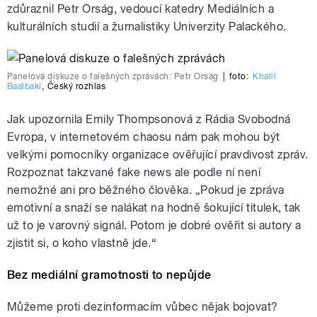
zdůraznil Petr Orság, vedoucí katedry Mediálních a
kulturálních studií a žurnalistiky Univerzity Palackého.
Panelová diskuze o falešných zprávách: Petr Orság
|
foto:
Khalil
Baalbaki
,
Český rozhlas
Jak upozornila Emily Thompsonová z Rádia Svobodná
Evropa, v internetovém chaosu nám pak mohou být
velkými pomocníky organizace ověřující pravdivost zpráv.
Rozpoznat takzvané fake news ale podle ní není
nemožné ani pro běžného člověka. „Pokud je zpráva
emotivní a snaží se nalákat na hodně šokující titulek, tak
už to je varovný signál. Potom je dobré ověřit si autory a
zjistit si, o koho vlastně jde.“
Bez mediální gramotnosti to nepůjde
Můžeme proti dezinformacím vůbec nějak bojovat?