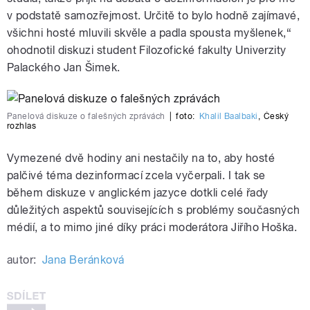
v podstatě samozřejmost. Určitě to bylo hodně zajímavé,
všichni hosté mluvili skvěle a padla spousta myšlenek,“
ohodnotil diskuzi student Filozofické fakulty Univerzity
Palackého Jan Šimek.
Panelová diskuze o falešných zprávách
|
foto:
Khalil Baalbaki
,
Český
rozhlas
Vymezené dvě hodiny ani nestačily na to, aby hosté
palčivé téma dezinformací zcela vyčerpali. I tak se
během diskuze v anglickém jazyce dotkli celé řady
důležitých aspektů souvisejících s problémy současných
médií, a to mimo jiné díky práci moderátora Jiřího Hoška.
autor:
Jana Beránková