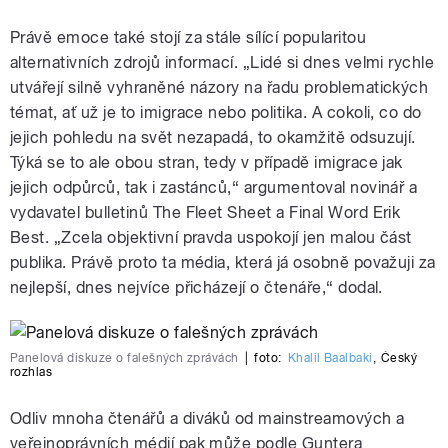
Právě emoce také stojí za stále sílící popularitou
alternativních zdrojů informací. „Lidé si dnes velmi rychle
utvářejí silně vyhraněné názory na řadu problematických
témat, ať už je to imigrace nebo politika. A cokoli, co do
jejich pohledu na svět nezapadá, to okamžitě odsuzují.
Týká se to ale obou stran, tedy v případě imigrace jak
jejich odpůrců, tak i zastánců,“ argumentoval novinář a
vydavatel bulletinů The Fleet Sheet a Final Word Erik
Best. „Zcela objektivní pravda uspokojí jen malou část
publika. Právě proto ta média, která já osobně považuji za
nejlepší, dnes nejvíce přicházejí o čtenáře,“ dodal.
Panelová diskuze o falešných zprávách
|
foto:
Khalil Baalbaki
,
Český
rozhlas
Odliv mnoha čtenářů a diváků od mainstreamových a
veřejnoprávních médií pak může podle Guntera