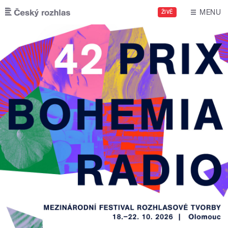
Přejít k hlavnímu obsahu
MENU
ŽIVĚ