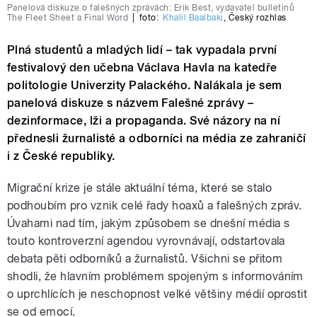
Panelová diskuze o falešných zprávách: Erik Best, vydavatel bulletinů
The Fleet Sheet a Final Word
|
foto:
Khalil Baalbaki
,
Český rozhlas
Plná studentů a mladých lidí – tak vypadala první
festivalový den učebna Václava Havla na katedře
politologie Univerzity Palackého. Nalákala je sem
panelová diskuze s názvem Falešné zprávy –
dezinformace, lži a propaganda. Své názory na ní
přednesli žurnalisté a odborníci na média ze zahraničí
i z České republiky.
Migrační krize je stále aktuální téma, které se stalo
podhoubím pro vznik celé řady hoaxů a falešných zpráv.
Úvahami nad tím, jakým způsobem se dnešní média s
touto kontroverzní agendou vyrovnávají, odstartovala
debata pěti odborníků a žurnalistů. Všichni se přitom
shodli, že hlavním problémem spojeným s informováním
o uprchlících je neschopnost velké většiny médií oprostit
se od emocí.