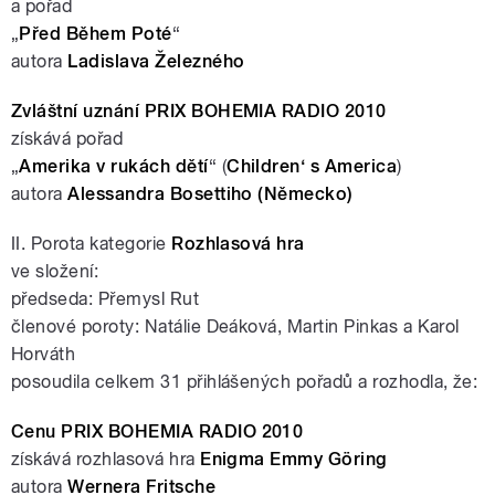
a pořad
„
Před Během Poté
“
autora
Ladislava Železného
Zvláštní uznání PRIX BOHEMIA RADIO 2010
získává pořad
„
Amerika v rukách dětí
“ (
Children‘ s America
)
autora
Alessandra Bosettiho
(Německo)
II. Porota kategorie
Rozhlasová hra
ve složení:
předseda: Přemysl Rut
členové poroty: Natálie Deáková, Martin Pinkas a Karol
Horváth
posoudila celkem 31 přihlášených pořadů a rozhodla, že:
Cenu PRIX BOHEMIA RADIO 2010
získává rozhlasová hra
Enigma Emmy Göring
autora
Wernera Fritsche