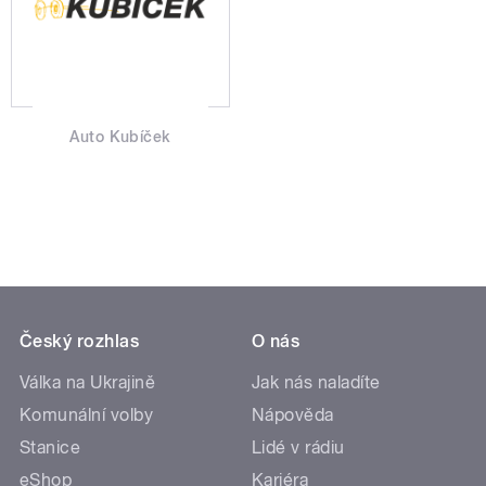
Auto Kubíček
Český rozhlas
O nás
Válka na Ukrajině
Jak nás naladíte
Komunální volby
Nápověda
Stanice
Lidé v rádiu
eShop
Kariéra