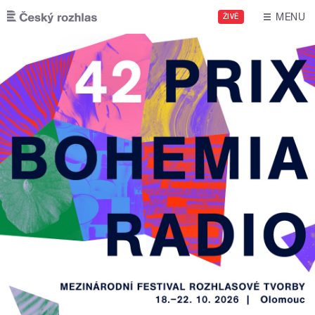
Přejít k hlavnímu obsahu
MENU
ŽIVĚ