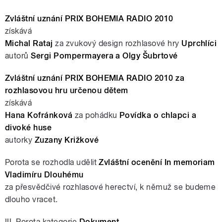
Zvláštní uznání PRIX BOHEMIA RADIO 2010
získává
Michal Rataj
za zvukový design rozhlasové hry
Uprchlíci
autorů
Sergi Pompermayera a Olgy Šubrtové
Zvláštní uznání PRIX BOHEMIA RADIO 2010 za
rozhlasovou hru určenou dětem
získává
Hana Kofránková
za pohádku
Povídka o chlapci a
divoké huse
autorky
Zuzany Križkové
Porota se rozhodla udělit
Zvláštní ocenění In memoriam
Vladimíru Dlouhému
za přesvědčivé rozhlasové herectví, k němuž se budeme
dlouho vracet.
III. Porota kategorie
Dokument