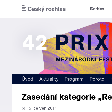
Přejít k hlavnímu obsahu
iRozhlas
Úvod
Aktuality
Program
Porotci
Zasedání kategorie „R
15. červen 2011