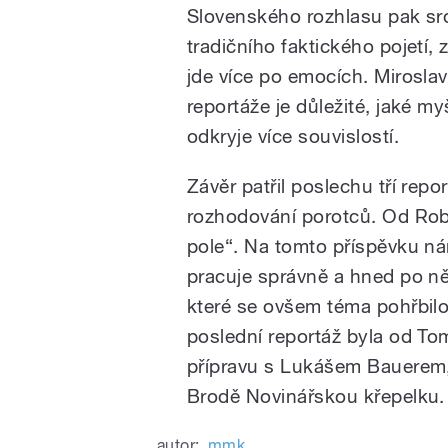
Slovenského rozhlasu pak sro
tradičního faktického pojetí,
jde více po emocích. Mirosla
/
reportáže je důležité, jaké 
odkryje více souvislostí.
Závěr patřil poslechu tří repo
rozhodování porotců. Od Robe
pole“. Na tomto příspěvku n
pracuje správně a hned po n
pause
které se ovšem téma pohřbilo.
poslední reportáž byla od Tom
přípravu s Lukášem Bauerem, 
Brodě Novinářskou křepelku.
autor:
mmk