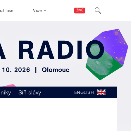
ozhlase
Více
ŽIVĚ
čníky
Síň slávy
ENGLISH