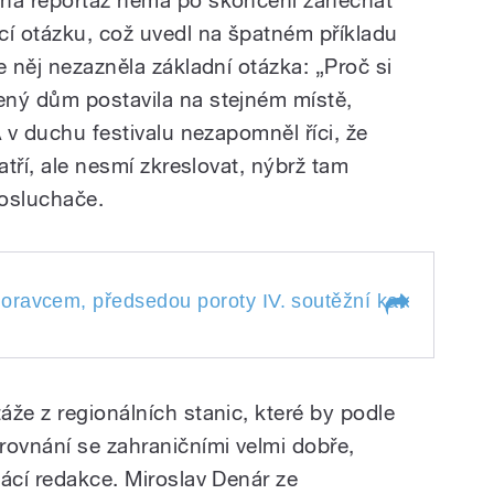
vná reportáž nemá po skončení zanechat
cí otázku, což uvedl na špatném příkladu
e něj nezazněla základní otázka: „Proč si
ený dům postavila na stejném místě,
A v duchu festivalu nezapomněl říci, že
atří, ale nesmí zkreslovat, nýbrž tam
posluchače.
ravcem, předsedou poroty IV. soutěžní kategorie
Re
m Moravcem,
Reportáž
soutěžní kategorie
že z regionálních stanic, které by podle
rovnání se zahraničními velmi dobře,
mácí redakce. Miroslav Denár ze