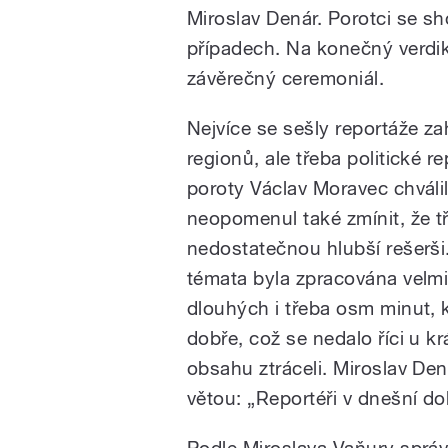
Miroslav Denár. Porotci se sh
případech. Na konečný verdik
závěrečný ceremoniál.
Nejvíce se sešly reportáže zah
regionů, ale třeba politické 
poroty Václav Moravec chváli
neopomenul také zmínit, že 
nedostatečnou hlubší rešerši.
témata byla zpracována velmi d
dlouhých i třeba osm minut, 
dobře, což se nedalo říci u k
obsahu ztráceli. Miroslav De
větou: „Reportéři v dnešní do