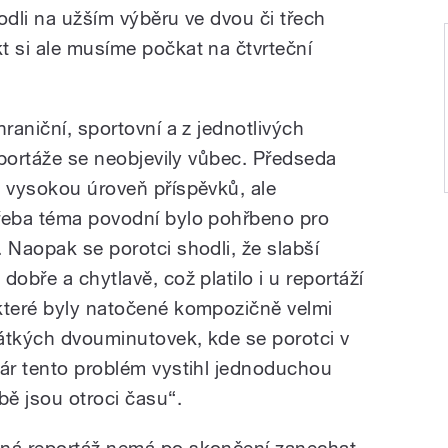
odli na užším výběru ve dvou či třech
t si ale musíme počkat na čtvrteční
raniční, sportovní a z jednotlivých
reportáže se neobjevily vůbec. Předseda
l vysokou úroveň příspěvků, ale
třeba téma povodní bylo pohřbeno pro
 Naopak se porotci shodli, že slabší
obře a chytlavě, což platilo i u reportáží
které byly natočené kompozičně velmi
rátkých dvouminutovek, kde se porotci v
nár tento problém vystihl jednoduchou
bě jsou otroci času“.