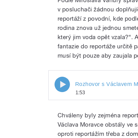
Podle Miroslava Vaňury sprá
v posluchači žádnou doplňují
reportáží z povodní, kde podl
rodina znova už jednou smet
který jim voda opět vzala?“. 
fantazie do reportáže určitě p
musí být pouze aby zaujala 
Rozhovor s Václavem Mo
1:53
Rozhovor s Václave
Play
předsedou poroty IV. 
Chváleny byly zejména reportá
Václava Moravce obstály ve s
oproti reportážím třeba z do