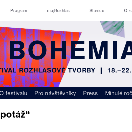
Program
mujRozhlas
Stanice
O r
O festivalu
Pro návštěvníky
Press
Minulé ro
epotáž“