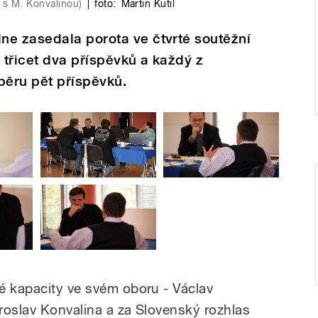
 s M. Konvalinou)
|
foto:
Martin Kutil
ne zasedala porota ve čtvrté soutěžní
 třicet dva příspěvků a každý z
běru pět příspěvků.
é kapacity ve svém oboru - Václav
roslav Konvalina a za Slovenský rozhlas