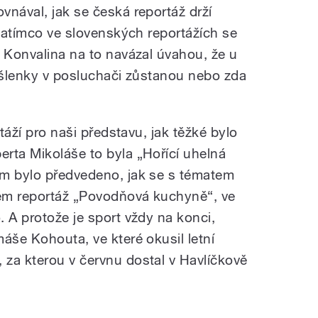
vnával, jak se česká reportáž drží
 zatímco ve slovenských reportážích se
v Konvalina na to navázal úvahou, že u
myšlenky v posluchači zůstanou nebo zda
rtáží pro naši představu, jak těžké bylo
rta Mikoláše to byla „Hořící uhelná
ám bylo předvedeno, jak se s tématem
ěm reportáž „Povodňová kuchyně“, ve
 A protože je sport vždy na konci,
áše Kohouta, ve které okusil letní
za kterou v červnu dostal v Havlíčkově