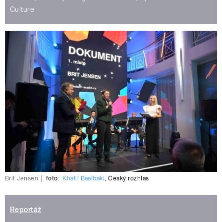
Culture
Brit Jensen
|
foto:
Khalil Baalbaki
,
Český rozhlas
Reportáž