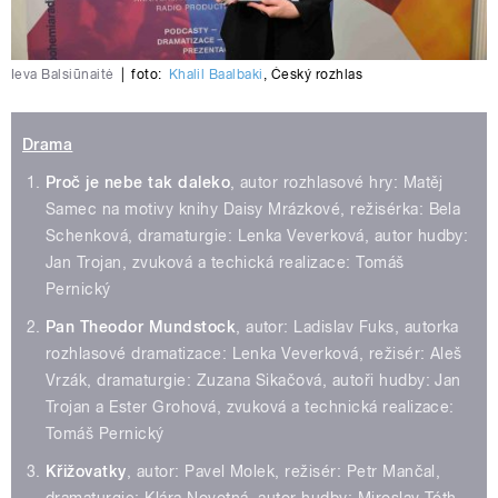
Ieva Balsiūnaitė
|
foto:
Khalil Baalbaki
,
Český rozhlas
Drama
Proč je nebe tak daleko
, autor rozhlasové hry: Matěj
Samec na motivy knihy Daisy Mrázkové, režisérka: Bela
Schenková, dramaturgie: Lenka Veverková, autor hudby:
Jan Trojan, zvuková a techická realizace: Tomáš
Pernický
Pan Theodor Mundstock
, autor: Ladislav Fuks, autorka
rozhlasové dramatizace: Lenka Veverková, režisér: Aleš
Vrzák, dramaturgie: Zuzana Sikačová, autoři hudby: Jan
Trojan a Ester Grohová, zvuková a technická realizace:
Tomáš Pernický
Křižovatky
, autor: Pavel Molek, režisér: Petr Mančal,
dramaturgie: Klára Novotná, autor hudby: Miroslav Tóth,