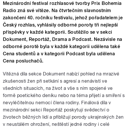
Mezinárodní festival rozhlasové tvorby Prix Bohemia
Radio zná své vítěze. Na čtvrtečním slavnostním
zakončení 40. ročníku festivalu, jehož pořadatelem je
Český rozhlas, vyhlásily odborné poroty tři nejlepší
příspěvky v každé kategorii. Soutěžilo se v sekci
Dokument, Reportáž, Drama a Podcast. Nezávisle na
odborné porotě byla v každé kategorii udělena také
Cena studentů a v kategorii Podcast byla udělena
Cena posluchačů.
Vítězná díla sekce Dokument nabízí pohled na mrazivé
zkušenosti žen při setkání s agresí a nenávistí ve
všedních situacích, na život a vše s ním spojené ve
formě poetického deníku nebo na téma přijetí a smíření s
nevyléčitelnou nemocí člena rodiny. Finálová díla v
mezinárodní sekci Reportáž poskytují svědectví o
životech běžných lidí a přibližují porody ukrajinských žen
v neustálém ohrožení, neštěstí jedné rodiny i celé