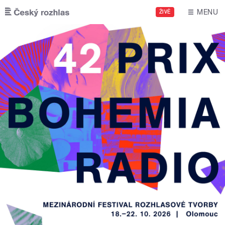
Přejít k hlavnímu obsahu
MENU
ŽIVĚ