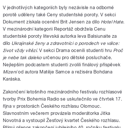
V jednotlivých kategoriích byly nezávisle na odborné
porotě uděleny také Ceny studentské poroty. V sekci
Dokument získala ocenění Brit Jensen za dílo
Hotel Hate
.
V mezinárodní kategorii Reportáž obdržela Cenu
studentské poroty litevská autorka Ieva Balsiunaite za
dílo
Ukrajinské ženy a zdravotníci o porodech ve válce:
život vždy vítězí
. V sekci Drama ocenili studenti hru
Proč
je nebe tak daleko
určenou pro dětské posluchače.
Nejlepším podcastem studenti zvolili finálový příspěvek
Mizení
od autora Matěje Samce a režiséra Bohdana
Karáska.
Zakončení letošního mezinárodního festivalu rozhlasové
tvorby Prix Bohemia Radio se uskutečnilo ve čtvrtek 17.
října v prostorách Českého rozhlasu Olomouc.
Slavnostním večerem provázela moderátorka Jitka
Novotná a vystoupil Žesťový kvartet Českého rozhlasu.
Přímý přenos zakončení jubilejního 40. ročníku festivalu