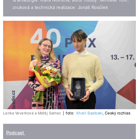
zvuková a technická realizace: Jonáš Rosůlek
Lenka Veverková a Matěj Samec
|
foto:
Khalil Baalbaki
,
Český rozhlas
Podcast