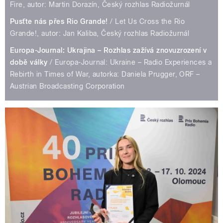
Fire, autor: Martin Dorazín, Český rozhlas Radiožurnál
Pusťte nás přes Rio Grande!
/ Let Us Cross the Rio
Grande!, autor: Jan Kaliba, Český rozhlas Radiožurnál
Europa-Journal: Ukrajina – Rozhlas zažívá znovuzrození v
době války
/ Europa-Journal: Ukraine – Radio Experiences a
Rebirth in Times of War, autorka: Daniela Prugger, ORF –
Austrian Broadcasting Corporation