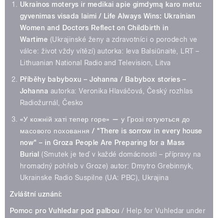
Ukrainos moterys ir medikai apie gimdymą karo metu:
gyvenimas visada laimi / Life Always Wins: Ukrainian
Women and Doctors Reflect on Childbirth in
Wartime
(Ukrajinské ženy a zdravotníci o porodech ve
válce: život vždy vítězí) autorka: Ieva Balsiūnaitė, LRT –
Lithuanian National Radio and Television, Litva
Příběhy babyboxu – Johanna / Babybox stories
–
Johanna
autorka: Veronika Hlaváčová, Český rozhlas
Radiožurnál, Česko
«У кожній хаті тепер горе» — у Грозі готуються до
масового поховання
/ "There is sorrow in every house
now" – in Groza People Are Preparing for a Mass
Burial
(Smutek je teď v každé domácnosti – přípravy na
hromadný pohřeb v Groze) autor: Dmytro Grebinnyk,
Ukrainske Radio Suspilne (UA: PBC), Ukrajina
Zvláštní uznání:
Pomoc pro Vuhledar pod palbou
/ Help for Vuhledar under