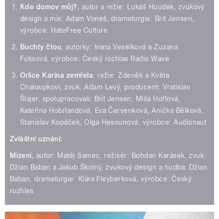
Kde domov můj?
, autor a režie: Lukáš Houdek, zvukový
design a mix: Adam Voneš, dramaturgie: Brit Jensen,
výrobce: HateFree Culture
Buchty čtou
, autorky: Ivana Veselková a Zuzana
Fuksová, výrobce: Český rozhlas Radio Wave
Orlice Karina zemřela
, režie: Zdeněk a Květa
Chaloupkovi, zvuk: Adam Levý, producent: Vratislav
Šlajer, spolupracovali: Brit Jensen, Míša Hoffová,
Kateřina Hobrlandová, Eva Červenková, Anička Bělková,
Stanislav Kopáček, Olga Hesounová, výrobce: Audionaut
Zvláštní uznání:
Mizení
, autor: Matěj Samec, režisér: Bohdan Karásek, zvuk:
Džian Baban a Jakub Školný, zvukový design a hudba: Džian
Baban, dramaturgie: Klára Fleyberková, výrobce: Český
rozhlas