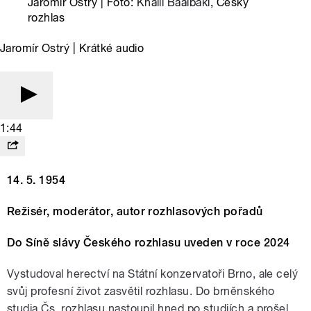
Jaromír Ostrý | Foto:
Khalil Baalbaki
, Český
rozhlas
Jaromír Ostrý | Krátké audio
1:44
14. 5. 1954
Režisér, moderátor, autor rozhlasových pořadů
Do Síně slávy Českého rozhlasu uveden v roce 2024
Vystudoval herectví na Státní konzervatoři Brno, ale celý
svůj profesní život zasvětil rozhlasu. Do brněnského
studia Čs. rozhlasu nastoupil hned po studiích a prošel