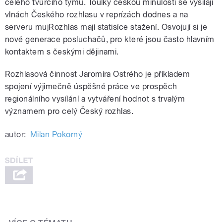
celého tvůrčího týmu. Toulky českou minulostí se vysílají
vlnách Českého rozhlasu v reprízách dodnes a na
serveru mujRozhlas mají statisíce stažení. Osvojují si je
nové generace posluchačů, pro které jsou často hlavním
kontaktem s českými dějinami.
Rozhlasová činnost Jaromíra Ostrého je příkladem
spojení výjimečně úspěšné práce ve prospěch
regionálního vysílání a vytváření hodnot s trvalým
významem pro celý Český rozhlas.
autor:
Milan Pokorný