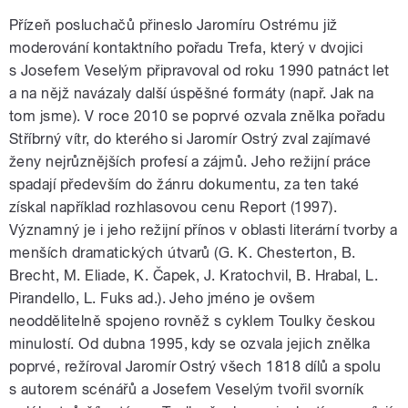
Přízeň posluchačů přineslo Jaromíru Ostrému již
moderování kontaktního pořadu Trefa, který v dvojici
s Josefem Veselým připravoval od roku 1990 patnáct let
a na nějž navázaly další úspěšné formáty (např. Jak na
tom jsme). V roce 2010 se poprvé ozvala znělka pořadu
Stříbrný vítr, do kterého si Jaromír Ostrý zval zajímavé
ženy nejrůznějších profesí a zájmů. Jeho režijní práce
spadají především do žánru dokumentu, za ten také
získal například rozhlasovou cenu Report (1997).
Významný je i jeho režijní přínos v oblasti literární tvorby a
menších dramatických útvarů (G. K. Chesterton, B.
Brecht, M. Eliade, K. Čapek, J. Kratochvil, B. Hrabal, L.
Pirandello, L. Fuks ad.). Jeho jméno je ovšem
neoddělitelně spojeno rovněž s cyklem Toulky českou
minulostí. Od dubna 1995, kdy se ozvala jejich znělka
poprvé, režíroval Jaromír Ostrý všech 1818 dílů a spolu
s autorem scénářů a Josefem Veselým tvořil svorník