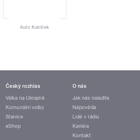
Auto Kubíček
Český rozhlas
O nás
Válka na Ukrajině
Jak nás naladíte
Komunální volby
Nápověda
Stanice
Lidé v rádiu
eShop
Kariéra
Kontakt