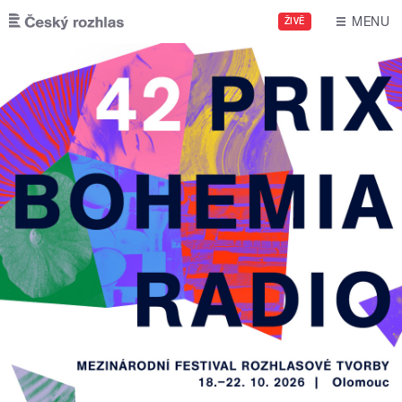
Přejít k hlavnímu obsahu
MENU
ŽIVĚ