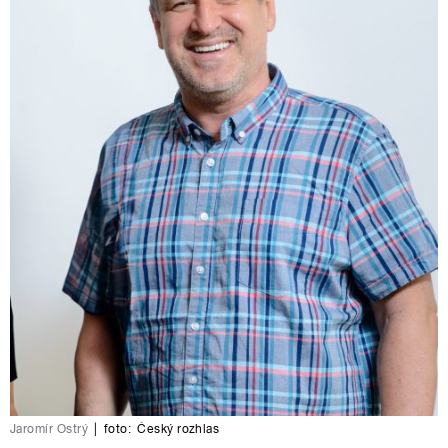
Jaromír Ostrý
|
foto:
Český rozhlas