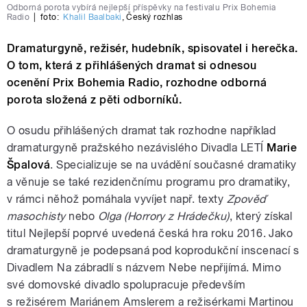
Odborná porota vybírá nejlepší příspěvky na festivalu Prix Bohemia
Radio
|
foto:
Khalil Baalbaki
,
Český rozhlas
Dramaturgyně, režisér, hudebník, spisovatel i herečka.
O tom, která z přihlášených dramat si odnesou
ocenění Prix Bohemia Radio, rozhodne odborná
porota složená z pěti odborníků.
O osudu přihlášených dramat tak rozhodne například
dramaturgyně pražského nezávislého Divadla LETÍ
Marie
Špalová
. Specializuje se na uvádění současné dramatiky
a věnuje se také rezidenčnímu programu pro dramatiky,
v rámci něhož pomáhala vyvíjet např. texty
Zpověď
masochisty
nebo
Olga (Horrory z Hrádečku)
, který získal
titul Nejlepší poprvé uvedená česká hra roku 2016. Jako
dramaturgyně je podepsaná pod koprodukční inscenací s
Divadlem Na zábradlí s názvem Nebe nepřijímá. Mimo
své domovské divadlo spolupracuje především
s režisérem Mariánem Amslerem a režisérkami Martinou