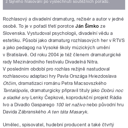
z tajného hlasování po vyslechnutí soutěžních pořadů.
Rozhlasový a divadelní dramaturg, režisér a autor v jedné
osobě. To je v pořadí třetí porotce
Ján Šimko
ze
Slovenska. Vystudoval psychologii, divadelní vědu a
estetiku. Působí jako dramaturg rozhlasových her v RTVS
a jako pedagog na Vysoké školy múzických umění
v Bratislavě. Od roku 2004 je též členem dramaturgické
rady Mezinárodního festivalu Divadelná Nitra.
V posledním období pro rozhlas režijně nastudoval
rozhlasovou adaptaci hry Pavla Országa Hviezdoslava
Otčim
, dramatizaci románu Petra Macsovszkého
Tantalópolis
, dramaturgicky připravil tituly jako
Dobrú noc
a sladké sny
Lenky Čepkové, koprodukční projekt Rádia
Ivo a Divadlo Gasparego
100 let naživo
nebo původní hru
Davida Zábranského
A ten táta Masaryk
.
Umělec, spisovatel, hudební producent a také čtvrtý