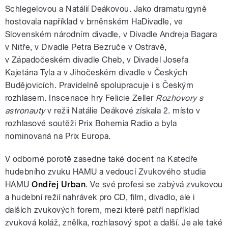
Schlegelovou a Natálií Deákovou. Jako dramaturgyně
hostovala například v brněnském HaDivadle, ve
Slovenském národním divadle, v Divadle Andreja Bagara
v Nitře, v Divadle Petra Bezruče v Ostravě,
v Západočeském divadle Cheb, v Divadel Josefa
Kajetána Tyla a v Jihočeském divadle v Českých
Budějovicích. Pravidelně spolupracuje i s Českým
rozhlasem. Inscenace hry Felicie Zeller
Rozhovory s
astronauty
v režii Natálie Deákové získala 2. místo v
rozhlasové soutěži Prix Bohemia Radio a byla
nominovaná na Prix Europa.
V odborné porotě zasedne také docent na Katedře
hudebního zvuku HAMU a vedoucí Zvukového studia
HAMU
Ondřej Urban
. Ve své profesi se zabývá zvukovou
a hudební režií nahrávek pro CD, film, divadlo, ale i
dalších zvukových forem, mezi které patří například
zvuková koláž, znělka, rozhlasový spot a další. Je ale také