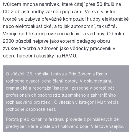
tvůrcem mnoha nahrávek, které čítají přes 50 titulů na
CD z oblasti hudby vážné i populární. Ve své vlastní
tvorbě se zabývá převážně kompozicí hudby elektronické
nebo elektroakustické, a to jak autonomní, tak užité.
Věnuje se hře a improvizaci na klavír a varhany. Od roku
2000 působil nejprve jako externí pedagog oboru
zvuková tvorba a zároveň jako vědecký pracovník v
oboru hudební akustiky na HAMU.
O vítězích 35. ročníku festivalu Prix Bohemia Radio
rozhodne dvacet jedna členů poroty. V dokumentární,
dramatické a reportážní kategorii zasedne v porotě pět
profesionálních osobností z tuzemského a zahraničního
rozhlasového prostředí. O vítězích v kategorii Multimédia
rozhodne osobností šest.
Porota před konáním festivalu provede z přihlášených děl
předvýběr, které pošle do finálového boje. Vítězové vzejdou