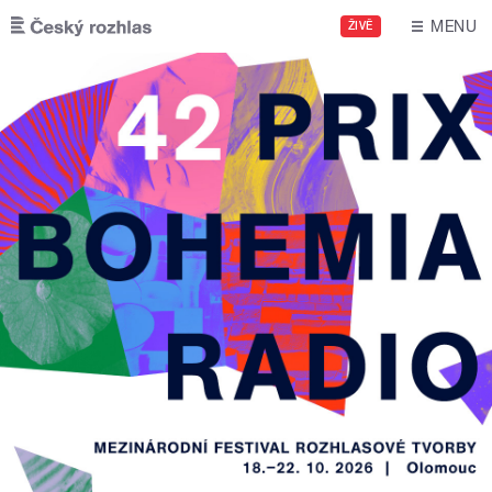
Přejít k hlavnímu obsahu
MENU
ŽIVĚ