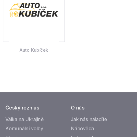
Auto Kubíček
Český rozhlas
O nás
Válka na Ukrajině
Jak nás naladíte
Komunální volby
Nápověda