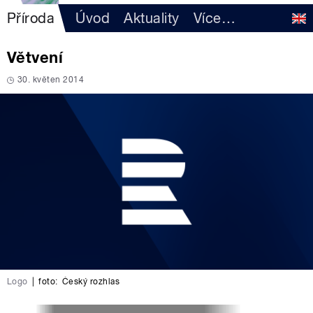
Příroda
Úvod
Aktuality
Více
…
Větvení
30. květen 2014
Logo
|
foto:
Český rozhlas