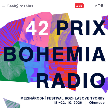
Přejít k hlavnímu obsahu
MENU
ŽIVĚ