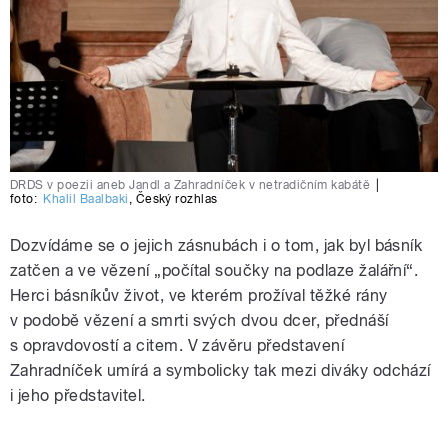
DRDS v poezii aneb Jandl a Zahradníček v netradičním kabátě
|
foto:
Khalil Baalbaki
,
Český rozhlas
Dozvídáme se o jejich zásnubách i o tom, jak byl básník
zatčen a ve vězení „počítal součky na podlaze žalářní“.
Herci básníkův život, ve kterém prožíval těžké rány
v podobě vězení a smrti svých dvou dcer, přednáší
s opravdovostí a citem. V závěru představení
Zahradníček umírá a symbolicky tak mezi diváky odchází
i jeho představitel.