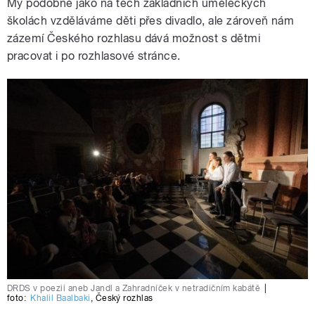
My podobně jako na těch základních uměleckých
školách vzděláváme děti přes divadlo, ale zároveň nám
zázemí Českého rozhlasu dává možnost s dětmi
pracovat i po rozhlasové stránce.
DRDS v poezii aneb Jandl a Zahradníček v netradičním kabátě
|
foto:
Khalil Baalbaki
,
Český rozhlas