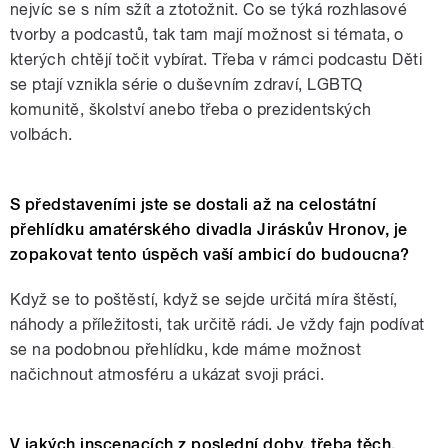
nejvíc se s ním sžít a ztotožnit. Co se týká rozhlasové
tvorby a podcastů, tak tam mají možnost si témata, o
kterých chtějí točit vybírat. Třeba v rámci podcastu Děti
se ptají vznikla série o duševním zdraví, LGBTQ
komunitě, školství anebo třeba o prezidentských
volbách.
S představeními jste se dostali až na celostátní
přehlídku amatérského divadla Jiráskův Hronov, je
zopakovat tento úspěch vaší ambicí do budoucna?
Když se to poštěstí, když se sejde určitá míra štěstí,
náhody a příležitosti, tak určitě rádi. Je vždy fajn podívat
se na podobnou přehlídku, kde máme možnost
načichnout atmosféru a ukázat svoji práci.
V jakých inscenacích z poslední doby, třeba těch,