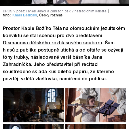
DRDS v poezii aneb Jandl a Zahradníček v netradičním kabátě
|
foto:
Khalil Baalbaki
,
Český rozhlas
Prostor Kaple Božího Těla na olomouckém jezuitském
konviktu se stál scénou pro dvě představení
Dismanova dětského rozhlasového souboru
. Šum
hlasů z publika postupně utichá a od oltáře se ozývají
tóny trubky, následované verši básníka Jana
Zahradníčka. Jeho představitel při recitaci
soustředěně skládá kus bílého papíru, ze kterého
později vzlétá vlaštovka, namířená do publika.