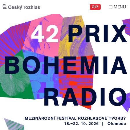
Přejít k hlavnímu obsahu
MENU
ŽIVĚ