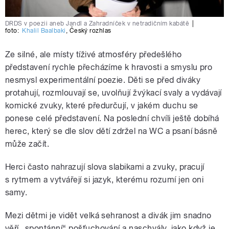
DRDS v poezii aneb Jandl a Zahradníček v netradičním kabátě
|
foto:
Khalil Baalbaki
,
Český rozhlas
Ze silné, ale místy tíživé atmosféry předešlého
představení rychle přecházíme k hravosti a smyslu pro
nesmysl experimentální poezie. Děti se před diváky
protahují, rozmlouvají se, uvolňují žvýkací svaly a vydávají
komické zvuky, které předurčují, v jakém duchu se
ponese celé představení. Na poslední chvíli ještě dobíhá
herec, který se dle slov dětí zdržel na WC a psaní básně
může začít.
Herci často nahrazují slova slabikami a zvuky, pracují
s rytmem a vytvářejí si jazyk, kterému rozumí jen oni
samy.
Mezi dětmi je vidět velká sehranost a divák jim snadno
věří „spontánní“ pošťuchování a naschvály, jako když je