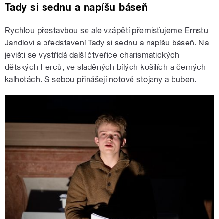
Tady si sednu a napíšu báseň
Rychlou přestavbou se ale vzápětí přemisťujeme Ernstu
Jandlovi a představení Tady si sednu a napíšu báseň
.
Na
jevišti se vystřídá další čtveřice charismatických
dětských herců, ve sladěných bílých košilích a černých
kalhotách. S sebou přinášejí notové stojany a buben.