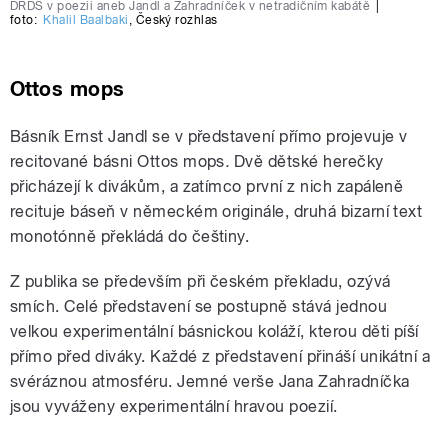
DRDS v poezii aneb Jandl a Zahradníček v netradičním kabátě
|
foto:
Khalil Baalbaki
,
Český rozhlas
Ottos mops
Básník Ernst Jandl se v představení přímo projevuje v
recitované básni Ottos mops
.
Dvě dětské herečky
přicházejí k divákům, a zatímco první z nich zapáleně
recituje báseň v německém originále, druhá bizarní text
monotónně překládá do češtiny.
Z publika se především při českém překladu, ozývá
smích. Celé představení se postupně stává jednou
velkou experimentální básnickou koláží, kterou děti píší
přímo před diváky. Každé z představení přináší unikátní a
svéráznou atmosféru. Jemné verše Jana Zahradníčka
jsou vyváženy experimentální hravou poezií.