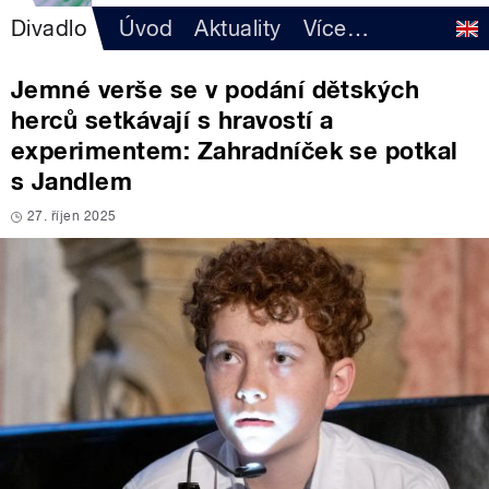
Divadlo
Úvod
Aktuality
Více
…
Jemné verše se v podání dětských
herců setkávají s hravostí a
experimentem: Zahradníček se potkal
s Jandlem
27. říjen 2025