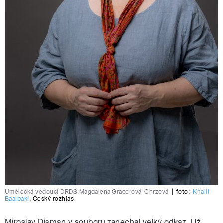
Umělecká vedoucí DRDS Magdalena Gracerová-Chrzová
|
foto:
Khalil
Baalbaki
,
Český rozhlas
Miroslav Disman v souboru zanechal velký odkaz. Už