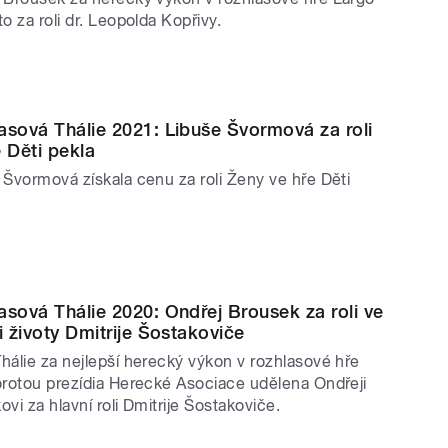
o za roli dr. Leopolda Kopřivy.
asová Thálie 2021: Libuše Švormová za roli
e Děti pekla
 Švormová získala cenu za roli Ženy ve hře Děti
asová Thálie 2020: Ondřej Brousek za roli ve
i životy Dmitrije Šostakoviče
hálie za nejlepší herecký výkon v rozhlasové hře
orotou prezídia Herecké Asociace udělena Ondřeji
vi za hlavní roli Dmitrije Šostakoviče.