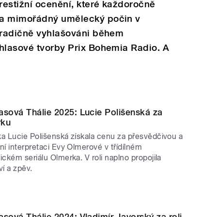
prestižní ocenění, které každoročně
za mimořádný umělecký počin v
 tradičně vyhlašováni během
zhlasové tvorby Prix Bohemia Radio. A
asová Thálie 2025: Lucie Polišenská za
rku
a Lucie Polišenská získala cenu za přesvědčivou a
ní interpretaci Evy Olmerové v třídílném
ickém seriálu Olmerka. V roli naplno propojila
ví a zpěv.
asová Thálie 2024: Vladimír Javorský za roli