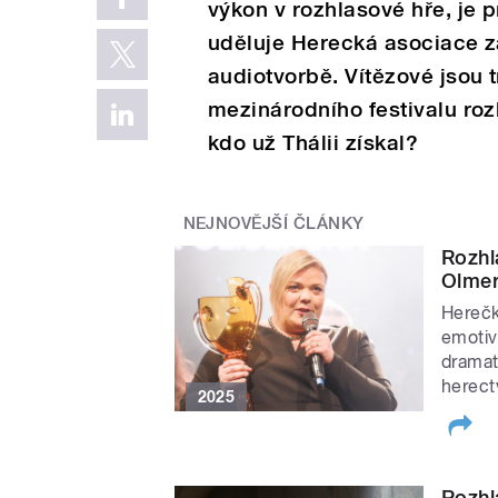
výkon v rozhlasové hře, je 
uděluje Herecká asociace 
audiotvorbě. Vítězové jsou
mezinárodního festivalu ro
kdo už Thálii získal?
NEJNOVĚJŠÍ ČLÁNKY
Rozhl
Olme
Herečk
emotiv
dramat
herect
2025
Rozhl