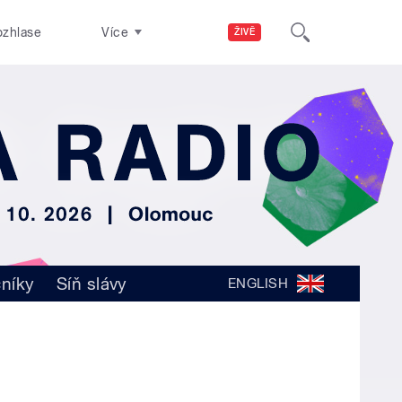
ozhlase
Více
ŽIVĚ
čníky
Síň slávy
ENGLISH