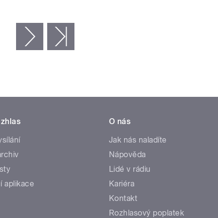
následující ›
poslední »
zhlas
O nás
ysílání
Jak nás naladíte
rchiv
Nápověda
sty
Lidé v rádiu
í aplikace
Kariéra
Kontakt
Rozhlasový poplatek