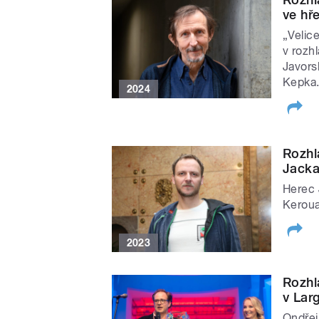
ve hř
„Velic
v rozh
Javors
Kepka
2024
Rozhl
Jacka
Herec J
Keroua
2023
Rozhl
v Lar
Ondřej