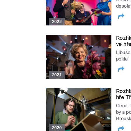
desolat
2022
Rozhl
ve hř
Libuše
pekla.
2021
Rozhl
hře Tř
Cena T
byla p
Brousko
2020