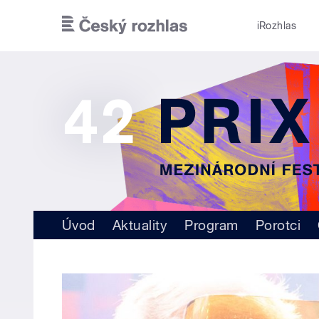
Přejít k hlavnímu obsahu
iRozhlas
Úvod
Aktuality
Program
Porotci