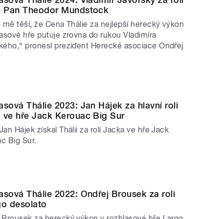
e Pan Theodor Mundstock
e mě těší, že Cena Thálie za nejlepší herecký výkon
lasové hře putuje zrovna do rukou Vladimíra
kého,“ pronesl prezident Herecké asociace Ondřej
.
asová Thálie 2023: Jan Hájek za hlavní roli
 ve hře Jack Kerouac Big Sur
an Hájek získal Thálii za roli Jacka ve hře Jack
c Big Sur.
asová Thálie 2022: Ondřej Brousek za roli
go desolato
 Brousek za herecký výkon v rozhlasové hře Largo