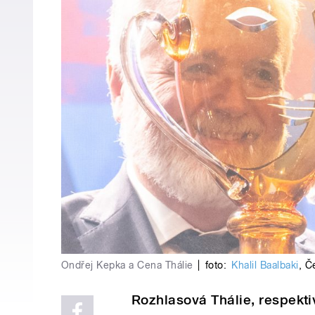
Ondřej Kepka a Cena Thálie
|
foto:
Khalil Baalbaki
,
Č
Rozhlasová Thálie, respekti