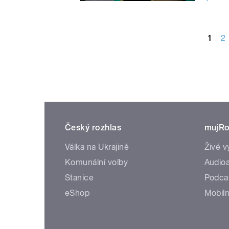
STRÁNKY
1
2
Český rozhlas
mujRo
Válka na Ukrajině
Živé v
Komunální volby
Audioa
Stanice
Podca
eShop
Mobiln