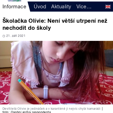
Informace
Úvod
Aktuality
Více
…
Školačka Olívie: Není větší utrpení než
nechodit do školy
21. září 2021
Devítiletá Olívie je jedináček a v karanténě jí nejvíc chybí kamarádi
|
foto:
Osobní archiv respondenta