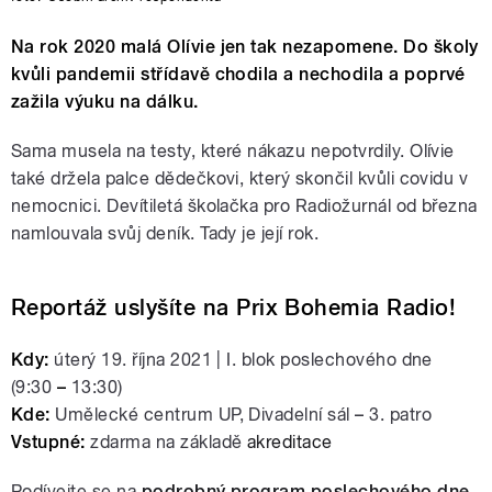
Na rok 2020 malá Olívie jen tak nezapomene. Do školy
kvůli pandemii střídavě chodila a nechodila a poprvé
zažila výuku na dálku.
Sama musela na testy, které nákazu nepotvrdily. Olívie
také držela palce dědečkovi, který skončil kvůli covidu v
nemocnici. Devítiletá školačka pro Radiožurnál od března
namlouvala svůj deník. Tady je její rok.
Reportáž uslyšíte na Prix Bohemia Radio!
Kdy:
úterý 19
. října 2021 | I. blok poslechového dne
(9:30
–
13:30)
Kde:
Umělecké centrum UP, Divadelní sál
–
3. patro
Vstupné:
zdarma na základě
akreditace
Podívejte se na
podrobný program poslechového dne
.