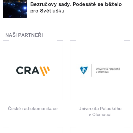
Bezručovy sady. Podesáté se běželo
pro Světlušku
NAŠI PARTNEŘI
České radiokomunikace
Univerzita Palackého
v Olomouci