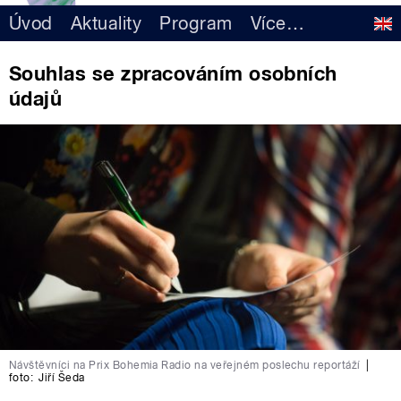
Úvod
Aktuality
Program
Více
…
Souhlas se zpracováním osobních
údajů
Návštěvníci na Prix Bohemia Radio na veřejném poslechu reportáží
|
foto:
Jiří Šeda