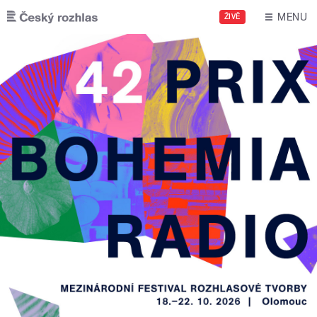
Přejít k hlavnímu obsahu
MENU
ŽIVĚ