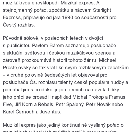
muzikálovou encyklopedii Muzikál expres. A
stejnojmenný pořad, zpočátku s názvem Starlight
Express, připravuje od jara 1990 do současnosti pro
Český rozhlas.
Původně sólově, v posledních letech v dvojici
s publicistou Pavlem Bárem seznamuje posluchače
s aktuální světovou i českou muzikálovou scénou a
zároveň prozkoumává historii tohoto žánru. Michael
Prostějovský se tak vrátil ke svým rozhlasovým začátkům
– v druhé polovině šedesátých let objevoval pro
posluchače Čs. rozhlasu talenty české populární hudby a
pomáhal jim s produkcí jejich prvních nahrávek. I díky
jeho práci se prosadili například Michal Prokop a Framus
Five, Jiří Korn a Rebels, Petr Spálený, Petr Novák nebo
Karel Černoch a Juventus.
Muzikál expres jako jediný kontinuálně vysílaný pořad o