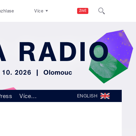
ozhlase
Více
ŽIVĚ
ress
Více
…
ENGLISH