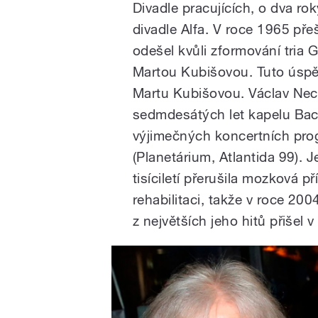
Divadle pracujících, o dva rok
divadle Alfa. V roce 1965 př
odešel kvůli zformování tria
Martou Kubišovou. Tuto úspě
Martu Kubišovou. Václav Nec
sedmdesátých let kapelu Bacil
výjimečných koncertních pr
(Planetárium, Atlantida 99)
tisíciletí přerušila mozková 
rehabilitaci, takže v roce 20
z největších jeho hitů přišel