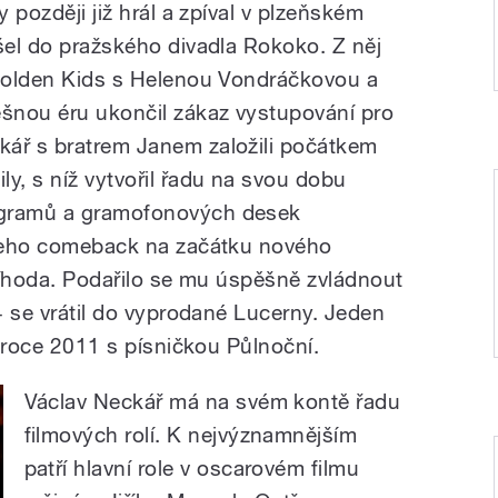
y později již hrál a zpíval v plzeňském
ešel do pražského divadla Rokoko. Z něj
 Golden Kids s Helenou Vondráčkovou a
šnou éru ukončil zákaz vystupování pro
kář s bratrem Janem založili počátkem
y, s níž vytvořil řadu na svou dobu
ogramů a gramofonových desek
. Jeho comeback na začátku nového
příhoda. Podařilo se mu úspěšně zvládnout
04 se vrátil do vyprodané Lucerny. Jeden
 v roce 2011 s písničkou Půlnoční.
Václav Neckář má na svém kontě řadu
filmových rolí. K nejvýznamnějším
patří hlavní role v oscarovém filmu