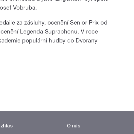
osef Vobruba.
daile za zásluhy, ocenění Senior Prix od
ocenění Legenda Supraphonu. V roce
Akademie populární hudby do Dvorany
zhlas
O nás