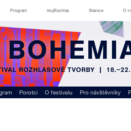
Program
mujRozhlas
Stanice
O r
gram
Porotci
O festivalu
Pro návštěvníky
P