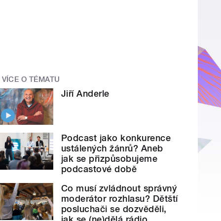
VÍCE O TÉMATU
Jiří Anderle
Podcast jako konkurence
ustálených žánrů? Aneb
jak se přizpůsobujeme
podcastové době
Co musí zvládnout správný
moderátor rozhlasu? Dětští
posluchači se dozvěděli,
jak se (ne)dělá rádio