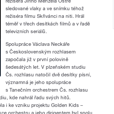
režiséra Jiřího Menzela Ostře
sledované vlaky a ve snímku téhož
režiséra filmu Skřivánci na niti. Hrál
téměř v třech desítkách filmů a v řadě
televizních seriálů.
Spolupráce Václava Neckáře
s Československým rozhlasem
započala již v první polovině
šedesátých let. V plzeňském studiu
Čs. rozhlasu natočil dvě desítky písní,
významná je jeho spolupráce
s Tanečním orchestrem Čs. rozhlasu
iu, kde nahrál řadu svých hitů.
 i ke vzniku projektu Golden Kids –
kce orchestru a jeho dirigentem byl spolu