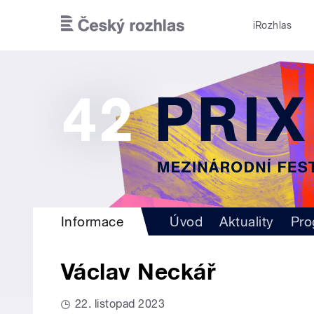
Přejít k hlavnímu obsahu
iRozhlas
Informace
Úvod
Aktuality
Pro
Václav Neckář
22. listopad 2023