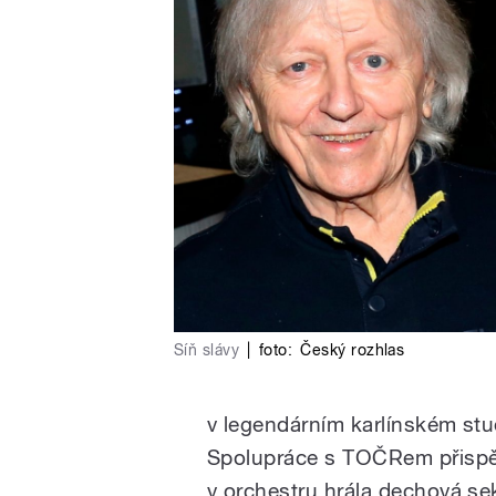
Síň slávy
|
foto:
Český rozhlas
v legendárním karlínském stud
Spolupráce s TOČRem přispěla
v orchestru hrála dechová se