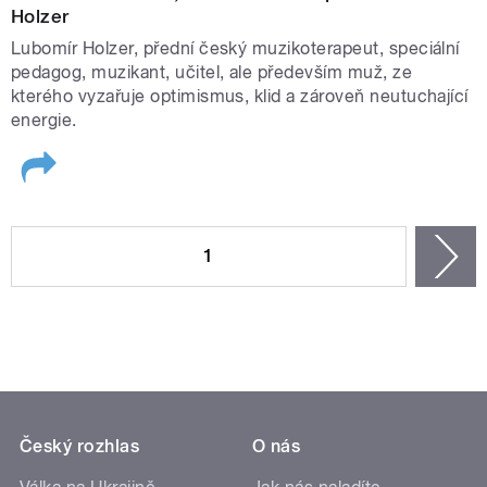
Holzer
Lubomír Holzer, přední český muzikoterapeut, speciální
pedagog, muzikant, učitel, ale především muž, ze
kterého vyzařuje optimismus, klid a zároveň neutuchající
energie.
STRÁNKY
1
n
Český rozhlas
O nás