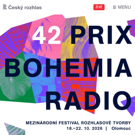
Přejít k hlavnímu obsahu
MENU
ŽIVĚ