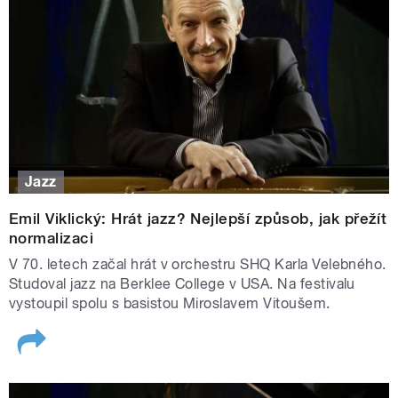
Jazz
Emil Viklický: Hrát jazz? Nejlepší způsob, jak přežít
normalizaci
V 70. letech začal hrát v orchestru SHQ Karla Velebného.
Studoval jazz na Berklee College v USA. Na festivalu
vystoupil spolu s basistou Miroslavem Vitoušem.