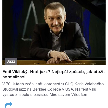
Jazz
Emil Viklický: Hrát jazz? Nejlepší způsob, jak přežít
normalizaci
V 70. letech začal hrát v orchestru SHQ Karla Velebného.
Studoval jazz na Berklee College v USA. Na festivalu
vystoupil spolu s basistou Miroslavem Vitoušem.