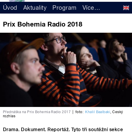
Úvod
Aktuality
Program
Více
…
Prix Bohemia Radio 2018
Přednáška na Prix Bohemia Radio 2017
|
foto:
Khalil Baalbaki
,
Český
rozhlas
Drama. Dokument. Reportáž. Tyto tři soutěžní sekce