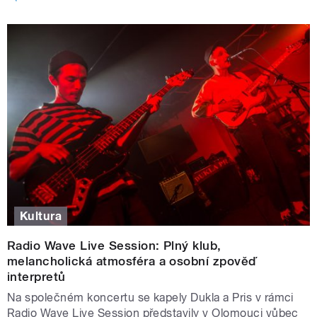
Kultura
Radio Wave Live Session: Plný klub,
melancholická atmosféra a osobní zpověď
interpretů
Na společném koncertu se kapely Dukla a Pris v rámci
Radio Wave Live Session představily v Olomouci vůbec